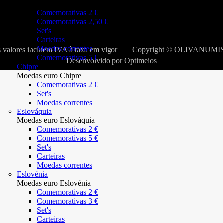
Moedas euro Bélgica
Comemorativas 2 €
Comemorativas 2,50 €
Set's
Carteiras
Moedas correntes
 valores incluem IVA à taxa em vigor
Copyright © OLIVANUMIS.
Comemorativas 5 €
Desenvolvido por Optimeios
Chipre
Moedas euro Chipre
Comemorativas 2 €
Set's
Moedas correntes
Eslováquia
Moedas euro Eslováquia
Comemorativas 2 €
Comemorativas 5 €
Set's
Carteiras
Moedas correntes
Eslovénia
Moedas euro Eslovénia
Comemorativas 2 €
Comemorativas 3 €
Set's
Carteiras