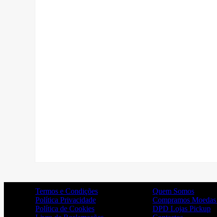
Termos e Condições
Quem Somos
Política Privacidade
Compramos Moedas 
Política de Cookies
DPD Lojas Pickup