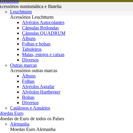
Acessórios
Acessórios numismática e filatelia
Leuchtturm
Acessórios Leuchtturm
Alvéolos Autocolantes
Cápsulas Redondas
Cápsulas QUADRUM
Álbuns
Folhas e bolsas
Tabuleiros
Malas, estojos e caixas
Diversos
Outras marcas
Acessórios outras marcas
Álbuns
Folhas
Alvéolos Agrafar
Alvéolos Hartberger
Bolsas
Diversos
Catálogos e Anuários
Moedas Euro
Moedas de Euro de todos os Países
Alemanha
Moedas Euro Alemanha