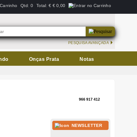
Qtd:
0
Total:
€
€ 0,00
PESQUISA AVANÇADA
ndo
Onças Prata
Notas
966 917 412
NEWSLETTER