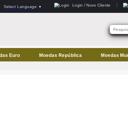
Login / Novo Cliente
Select Language
▼
das Euro
Moedas República
Moedas Mu