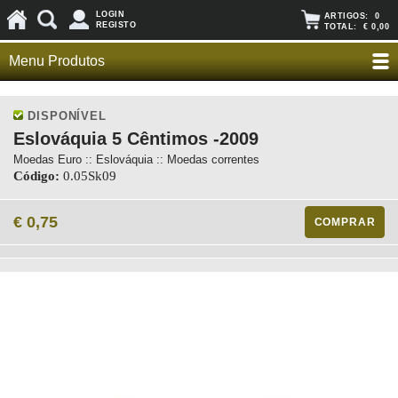
LOGIN
ARTIGOS:
0
REGISTO
TOTAL:
€ 0,00
Menu Produtos
DISPONÍVEL
Eslováquia 5 Cêntimos -2009
Moedas Euro :: Eslováquia :: Moedas correntes
Código:
0.05Sk09
€ 0,75
COMPRAR