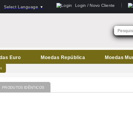
Login / Novo Cliente
Select Language
▼
das Euro
Moedas República
Moedas Mu
es
PRODUTOS IDÊNTICOS