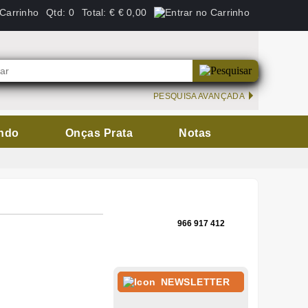
Qtd:
0
Total:
€
€ 0,00
PESQUISA AVANÇADA
ndo
Onças Prata
Notas
966 917 412
NEWSLETTER