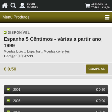
LOGIN
ARTIGOS:
0
REGISTO
TOTAL:
€ 0,00
Menu Produtos
DISPONÍVEL
Espanha 5 Cêntimos - várias a partir ano
1999
Moedas Euro :: Espanha :: Moedas correntes
Código:
0.05ES99
€ 0,50
COMPRAR
2001
€ 0,50
2003
€ 0,90