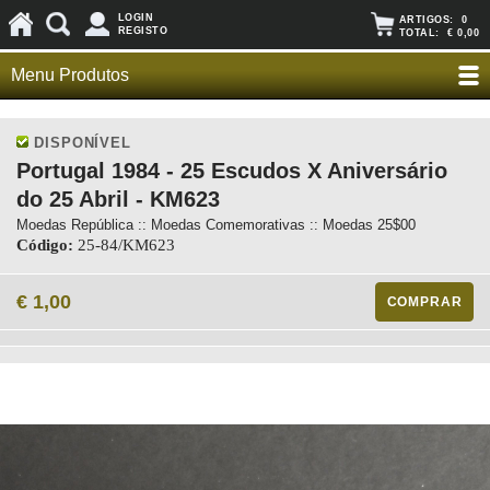
LOGIN
ARTIGOS:
0
REGISTO
TOTAL:
€ 0,00
Menu Produtos
DISPONÍVEL
Portugal 1984 - 25 Escudos X Aniversário
do 25 Abril - KM623
Moedas República :: Moedas Comemorativas :: Moedas 25$00
Código:
25-84/KM623
€ 1,00
COMPRAR