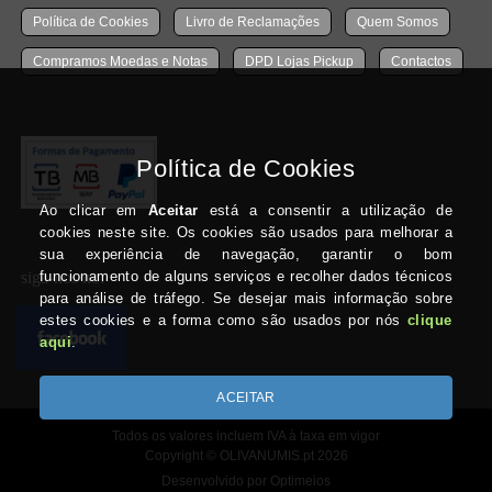
Política de Cookies
Livro de Reclamações
Quem Somos
Compramos Moedas e Notas
DPD Lojas Pickup
Contactos
siga-nos no:
Todos os valores incluem IVA à taxa em vigor
Copyright © OLIVANUMIS.pt 2026
Desenvolvido por Optimeios