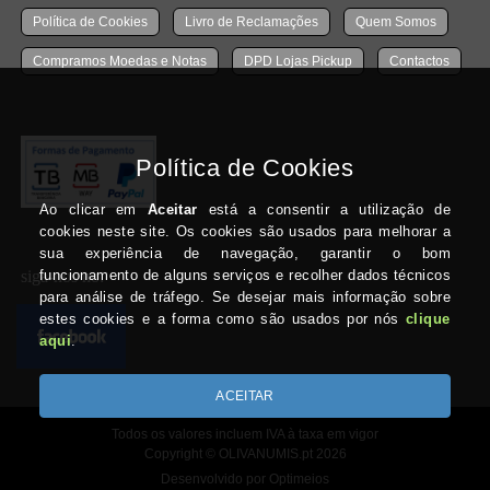
Política de Cookies
Livro de Reclamações
Quem Somos
Compramos Moedas e Notas
DPD Lojas Pickup
Contactos
siga-nos no:
Todos os valores incluem IVA à taxa em vigor
Copyright © OLIVANUMIS.pt 2026
Desenvolvido por Optimeios