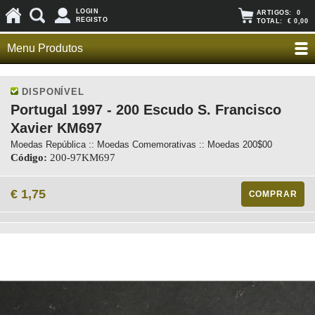
LOGIN
ARTIGOS:
0
REGISTO
TOTAL:
€ 0,00
Menu Produtos
DISPONÍVEL
Portugal 1997 - 200 Escudo S. Francisco
Xavier KM697
Moedas República :: Moedas Comemorativas :: Moedas 200$00
Código:
200-97KM697
€ 1,75
COMPRAR