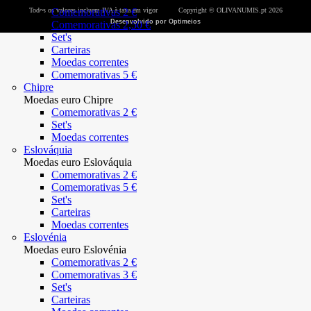
Todos os valores incluem IVA à taxa em vigor
Comemorativas 2 €
Copyright © OLIVANUMIS.pt 2026
Desenvolvido por Optimeios
Comemorativas 2,50 €
Set's
Carteiras
Moedas correntes
Comemorativas 5 €
Chipre
Moedas euro Chipre
Comemorativas 2 €
Set's
Moedas correntes
Eslováquia
Moedas euro Eslováquia
Comemorativas 2 €
Comemorativas 5 €
Set's
Carteiras
Moedas correntes
Eslovénia
Moedas euro Eslovénia
Comemorativas 2 €
Comemorativas 3 €
Set's
Carteiras