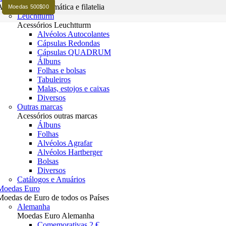
Acessórios numismática e filatelia
Moedas 500$00
Leuchtturm
Acessórios Leuchtturm
Alvéolos Autocolantes
Cápsulas Redondas
Cápsulas QUADRUM
Álbuns
Folhas e bolsas
Tabuleiros
Malas, estojos e caixas
Diversos
Outras marcas
Acessórios outras marcas
Álbuns
Folhas
Alvéolos Agrafar
Alvéolos Hartberger
Bolsas
Diversos
Catálogos e Anuários
Moedas Euro
Moedas de Euro de todos os Países
Alemanha
Moedas Euro Alemanha
Comemorativas 2 €