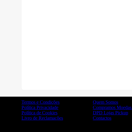
Termos e Condições
Quem Somos
Política Privacidade
Compramos Moedas 
Política de Cookies
DPD Lojas Pickup
Livro de Reclamações
Contactos