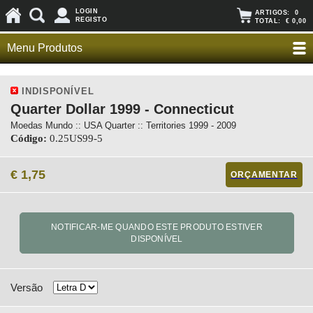
LOGIN
ARTIGOS:
0
REGISTO
TOTAL:
€ 0,00
Menu Produtos
INDISPONÍVEL
Quarter Dollar 1999 - Connecticut
Moedas Mundo :: USA Quarter :: Territories 1999 - 2009
Código:
0.25US99-5
€ 1,75
ORÇAMENTAR
Versão