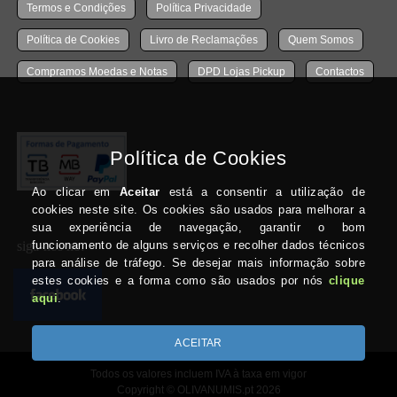
Termos e Condições
Política Privacidade
Política de Cookies
Livro de Reclamações
Quem Somos
Compramos Moedas e Notas
DPD Lojas Pickup
Contactos
siga-nos no:
Todos os valores incluem IVA à taxa em vigor
Copyright © OLIVANUMIS.pt 2026