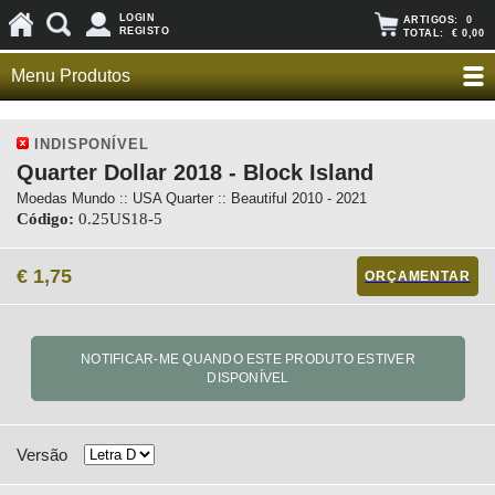
LOGIN
ARTIGOS:
0
REGISTO
TOTAL:
€ 0,00
Menu Produtos
INDISPONÍVEL
Quarter Dollar 2018 - Block Island
Moedas Mundo :: USA Quarter :: Beautiful 2010 - 2021
Código:
0.25US18-5
€ 1,75
ORÇAMENTAR
Versão