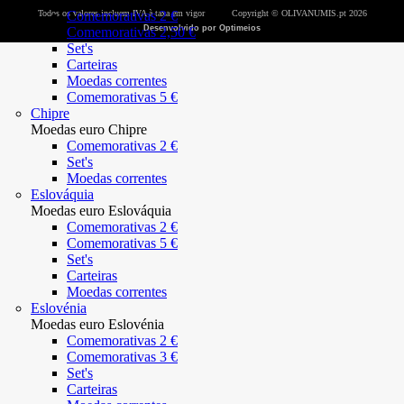
Todos os valores incluem IVA à taxa em vigor
Comemorativas 2 €
Copyright © OLIVANUMIS.pt 2026
Desenvolvido por Optimeios
Comemorativas 2,50 €
Set's
Carteiras
Moedas correntes
Comemorativas 5 €
Chipre
Moedas euro Chipre
Comemorativas 2 €
Set's
Moedas correntes
Eslováquia
Moedas euro Eslováquia
Comemorativas 2 €
Comemorativas 5 €
Set's
Carteiras
Moedas correntes
Eslovénia
Moedas euro Eslovénia
Comemorativas 2 €
Comemorativas 3 €
Set's
Carteiras