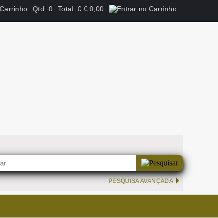
Qtd:
0
Total:
€
€ 0,00
PESQUISA AVANÇADA