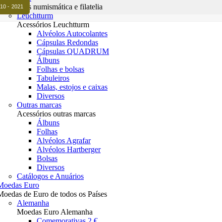
Acessórios numismática e filatelia
010 - 2021
Leuchtturm
Acessórios Leuchtturm
Alvéolos Autocolantes
Cápsulas Redondas
Cápsulas QUADRUM
Álbuns
Folhas e bolsas
Tabuleiros
Malas, estojos e caixas
Diversos
Outras marcas
Acessórios outras marcas
Álbuns
Folhas
Alvéolos Agrafar
Alvéolos Hartberger
Bolsas
Diversos
Catálogos e Anuários
Moedas Euro
Moedas de Euro de todos os Países
Alemanha
Moedas Euro Alemanha
Comemorativas 2 €