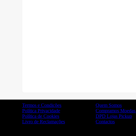
Termos e Condições
Quem Somos
Política Privacidade
Compramos Moedas 
Política de Cookies
DPD Lojas Pickup
Livro de Reclamações
Contactos