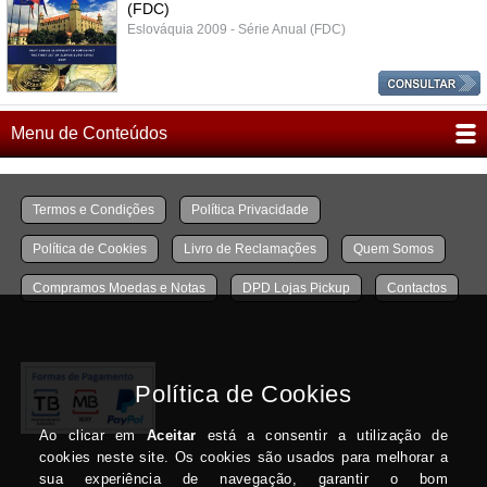
(FDC)
Eslováquia 2009 - Série Anual (FDC)
Menu de Conteúdos
Termos e Condições
Política Privacidade
Política de Cookies
Livro de Reclamações
Quem Somos
Compramos Moedas e Notas
DPD Lojas Pickup
Contactos