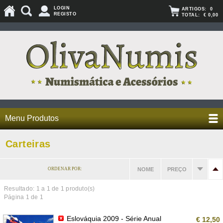
LOGIN
ARTIGOS:
0
REGISTO
TOTAL:
€ 0,00
Menu Produtos
Carteiras
ORDENAR POR:
NOME
PREÇO
Resultado: 1 a
1
de 1 produto(s)
Página 1 de 1
Eslováquia 2009 - Série Anual
€ 12,50