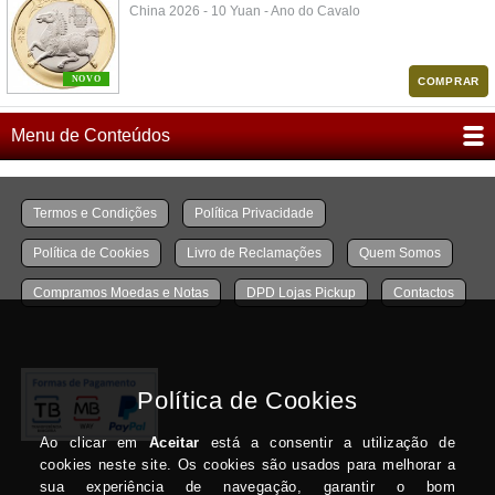
China 2026 - 10 Yuan - Ano do Cavalo
NOVO
COMPRAR
Menu de Conteúdos
Termos e Condições
Política Privacidade
Política de Cookies
Livro de Reclamações
Quem Somos
Compramos Moedas e Notas
DPD Lojas Pickup
Contactos