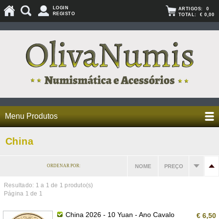
LOGIN
ARTIGOS:
0
REGISTO
TOTAL:
€ 0,00
Menu Produtos
China
ORDENAR POR:
NOME
PREÇO
Resultado: 1 a
1
de 1 produto(s)
Página 1 de 1
China 2026 - 10 Yuan - Ano Cavalo
€ 6,50