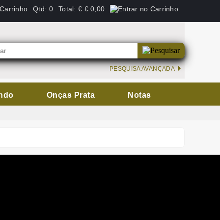
Qtd:
0
Total:
€
€ 0,00
PESQUISA AVANÇADA
ndo
Onças Prata
Notas