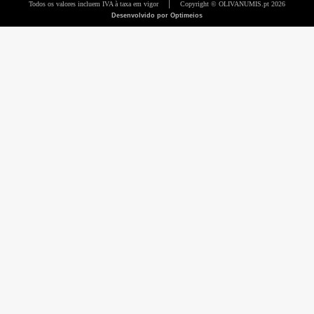
Todos os valores incluem IVA à taxa em vigor
Copyright © OLIVANUMIS.pt 2026
Desenvolvido por Optimeios