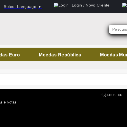
Login / Novo Cliente
Select Language
▼
das Euro
Moedas República
Moedas Mu
siga-nos no:
s e Notas