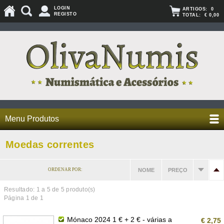
LOGIN
ARTIGOS:
0
REGISTO
TOTAL:
€ 0,00
Menu Produtos
Moedas correntes
ORDENAR POR:
NOME
PREÇO
Resultado: 1 a
5
de 5 produto(s)
Página 1 de 1
Mónaco 2024 1 € + 2 € - várias a
€ 2,75