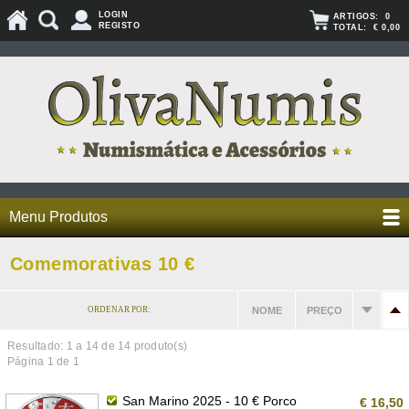
LOGIN
ARTIGOS:
0
REGISTO
TOTAL:
€ 0,00
Menu Produtos
Comemorativas 10 €
ORDENAR POR:
NOME
PREÇO
Resultado: 1 a
14
de 14 produto(s)
Página 1 de 1
San Marino 2025 - 10 € Porco
€ 16,50