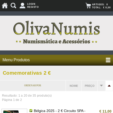
LOGIN
ARTIGOS:
0
REGISTO
TOTAL:
€ 0,00
Menu Produtos
Comemorativas 2 €
ORDENAR POR:
NOME
PREÇO
Resultado: 1 a
20
de 35 produto(s)
Página 1 de 2
Bélgica 2025 - 2 € Circuito SPA -
€ 11,00