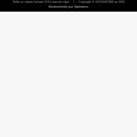
Todos os valores incluem IVA à taxa em vigor
Copyright © OLIVANUMIS.pt 2026
Desenvolvido por Optimeios