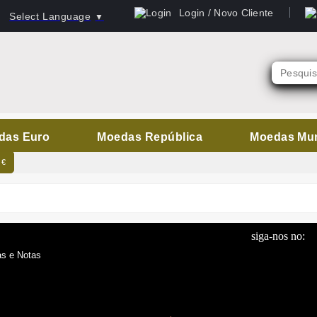
Login / Novo Cliente
Select Language
▼
das Euro
Moedas República
Moedas Mu
 €
siga-nos no:
s e Notas