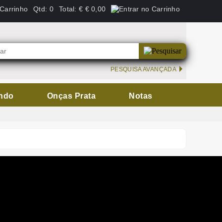
Qtd:
0
Total:
€
€ 0,00
PESQUISA AVANÇADA
ndo
Onças Prata
Notas