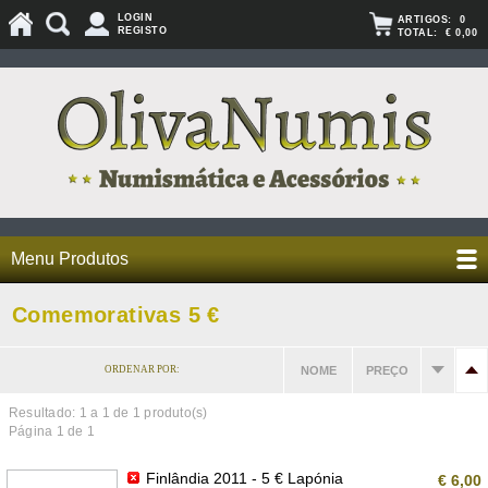
LOGIN
ARTIGOS:
0
REGISTO
TOTAL:
€ 0,00
Menu Produtos
Comemorativas 5 €
ORDENAR POR:
NOME
PREÇO
Resultado: 1 a
1
de 1 produto(s)
Página 1 de 1
Finlândia 2011 - 5 € Lapónia
€ 6,00