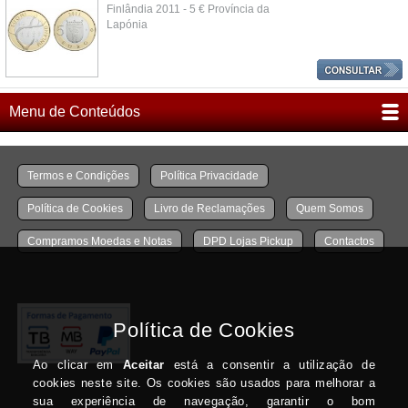
Finlândia 2011 - 5 € Província da
Lapónia
Menu de Conteúdos
Termos e Condições
Política Privacidade
Política de Cookies
Livro de Reclamações
Quem Somos
Compramos Moedas e Notas
DPD Lojas Pickup
Contactos