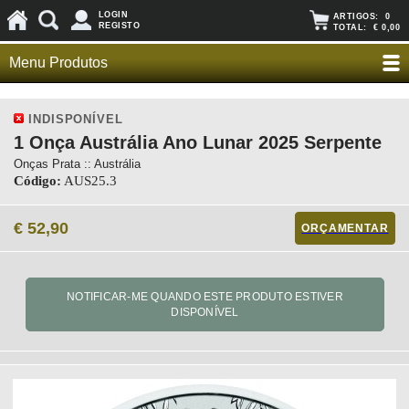
LOGIN
ARTIGOS:
0
REGISTO
TOTAL:
€ 0,00
Menu Produtos
INDISPONÍVEL
1 Onça Austrália Ano Lunar 2025 Serpente
Onças Prata :: Austrália
Código:
AUS25.3
€ 52,90
ORÇAMENTAR