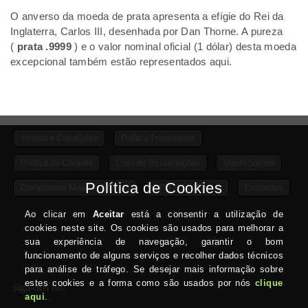
O anverso da moeda de prata apresenta a efígie do Rei da
Inglaterra, Carlos III, desenhada por Dan Thorne. A pureza
(
prata .9999
) e o valor nominal oficial (1 dólar) desta moeda
excepcional também estão representados aqui.
Termos e Condições
Política Privacidade
Política de Cookies
Livro de Reclamações
Quem Somos
Compramos Moedas e Notas
DPD Lojas Pickup
Contactos
siga-nos no: