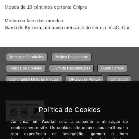
Moeda de 10 cêntimos corrente Chipre
Motivo na face das moedas:
Navio de Kyrenia, um navio mercante do século IV aC. Chr.
Termos e Condições
Política Privacidade
Política de Cookies
Livro de Reclamações
Quem Somos
Compramos Moedas e Notas
DPD Lojas Pickup
Contactos