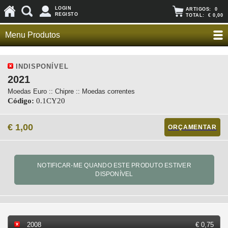
LOGIN
ARTIGOS:
0
REGISTO
TOTAL:
€ 0,00
Menu Produtos
INDISPONÍVEL
2021
Moedas Euro :: Chipre :: Moedas correntes
Código:
0.1CY20
€ 1,00
ORÇAMENTAR
2008
€ 0,75