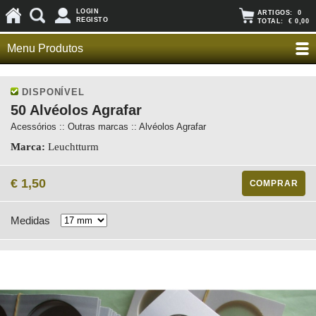
LOGIN
ARTIGOS:
0
REGISTO
TOTAL:
€ 0,00
Menu Produtos
DISPONÍVEL
50 Alvéolos Agrafar
Acessórios :: Outras marcas :: Alvéolos Agrafar
Marca:
Leuchtturm
€ 1,50
COMPRAR
Medidas