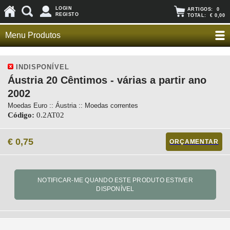
LOGIN
ARTIGOS:
0
REGISTO
TOTAL:
€ 0,00
Menu Produtos
INDISPONÍVEL
Áustria 20 Cêntimos - várias a partir ano
2002
Moedas Euro :: Áustria :: Moedas correntes
Código:
0.2AT02
€ 0,75
ORÇAMENTAR