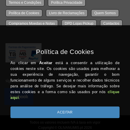
Termos e Condições
Política Privacidade
Política de Cookies
Livro de Reclamações
Quem Somos
Compramos Moedas e Notas
DPD Lojas Pickup
Contactos
siga-nos no:
Todos os valores incluem IVA à taxa em vigor
Copyright © OLIVANUMIS.pt 2026