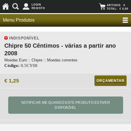
LOGIN
ARTIGOS:
0
REGISTO
TOTAL:
€ 0,00
Menu Produtos
INDISPONÍVEL
Chipre 50 Cêntimos - várias a partir ano
2008
Moedas Euro :: Chipre :: Moedas correntes
Código:
0.5CY08
€ 1,25
ORÇAMENTAR