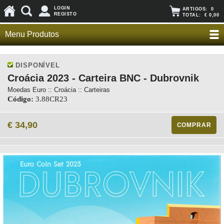
LOGIN
ARTIGOS:
0
REGISTO
TOTAL:
€ 0,00
Menu Produtos
DISPONÍVEL
Croácia 2023 - Carteira BNC - Dubrovnik
Moedas Euro :: Croácia :: Carteiras
Código:
3.88CR23
€ 34,90
COMPRAR