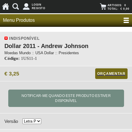
LOGIN
ARTIGOS:
0
REGISTO
TOTAL:
€ 0,00
Menu Produtos
INDISPONÍVEL
Dollar 2011 - Andrew Johnson
Moedas Mundo :: USA Dollar :: Presidentes
Código:
1US11-1
€ 3,25
ORÇAMENTAR
Versão