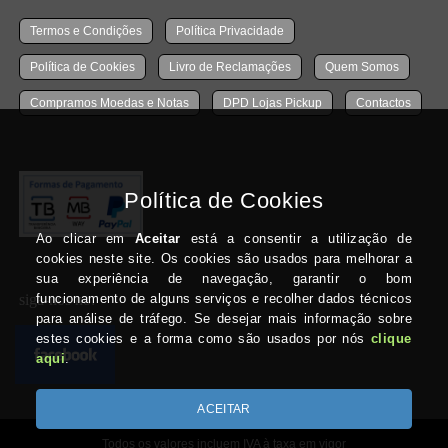
Termos e Condições
Política Privacidade
Política de Cookies
Livro de Reclamações
Quem Somos
Compramos Moedas e Notas
DPD Lojas Pickup
Contactos
siga-nos no:
Todos os valores incluem IVA à taxa em vigor