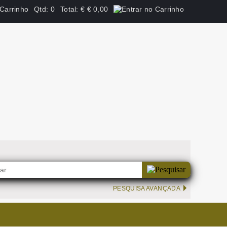
Qtd:
0
Total:
€
€ 0,00
PESQUISA AVANÇADA