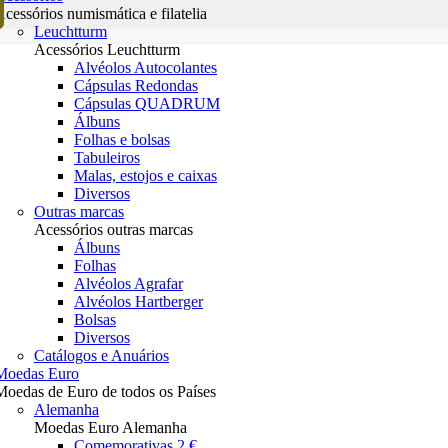
Acessórios numismática e filatelia
Leuchtturm
Acessórios Leuchtturm
Alvéolos Autocolantes
Cápsulas Redondas
Cápsulas QUADRUM
Álbuns
Folhas e bolsas
Tabuleiros
Malas, estojos e caixas
Diversos
Outras marcas
Acessórios outras marcas
Álbuns
Folhas
Alvéolos Agrafar
Alvéolos Hartberger
Bolsas
Diversos
Catálogos e Anuários
Moedas Euro
Moedas de Euro de todos os Países
Alemanha
Moedas Euro Alemanha
Comemorativas 2 €