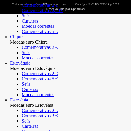
Todos os valores incluem IVA à taxa em vigor
Comemorativas 2 €
Copyright © OLIVANUMIS.pt 2026
Desenvolvido por Optimeios
Comemorativas 2,50 €
Set's
Carteiras
Moedas correntes
Comemorativas 5 €
Chipre
Moedas euro Chipre
Comemorativas 2 €
Set's
Moedas correntes
Eslováquia
Moedas euro Eslováquia
Comemorativas 2 €
Comemorativas 5 €
Set's
Carteiras
Moedas correntes
Eslovénia
Moedas euro Eslovénia
Comemorativas 2 €
Comemorativas 3 €
Set's
Carteiras