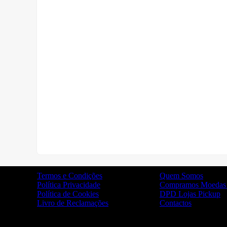
Termos e Condições
Quem Somos
Política Privacidade
Compramos Moedas 
Política de Cookies
DPD Lojas Pickup
Livro de Reclamações
Contactos