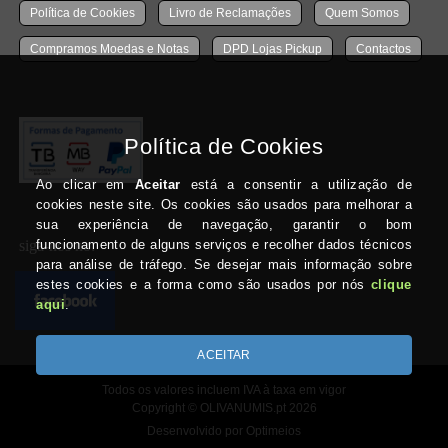
Política de Cookies
Livro de Reclamações
Quem Somos
Compramos Moedas e Notas
DPD Lojas Pickup
Contactos
siga-nos no:
Todos os valores incluem IVA à taxa em vigor
Copyright © OLIVANUMIS.pt 2026
Desenvolvido por Optimeios