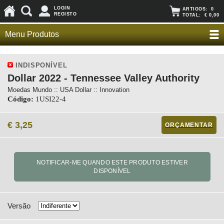
LOGIN
ARTIGOS:
0
REGISTO
TOTAL:
€ 0,00
Menu Produtos
INDISPONÍVEL
Dollar 2022 - Tennessee Valley Authority
Moedas Mundo :: USA Dollar :: Innovation
Código:
1USI22-4
€ 3,25
ORÇAMENTAR
Versão