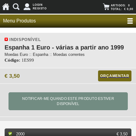
LOGIN
ARTIGOS:
0
REGISTO
TOTAL:
€ 0,00
Menu Produtos
INDISPONÍVEL
Espanha 1 Euro - várias a partir ano 1999
Moedas Euro :: Espanha :: Moedas correntes
Código:
1ES99
€ 3,50
ORÇAMENTAR
2000
€ 3,50