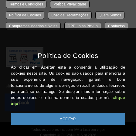
Termos e Condições
Política Privacidade
Política de Cookies
Livro de Reclamações
Quem Somos
Compramos Moedas e Notas
DPD Lojas Pickup
Contactos
siga-nos no:
Todos os valores incluem IVA à taxa em vigor
Copyright © OLIVANUMIS.pt 2026