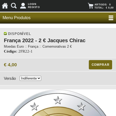
LOGIN
ARTIGOS:
0
REGISTO
TOTAL:
€ 0,00
Menu Produtos
DISPONÍVEL
França 2022 - 2 € Jacques Chirac
Moedas Euro :: França :: Comemorativas 2 €
Código:
2FR22-1
€ 4,00
COMPRAR
Versão