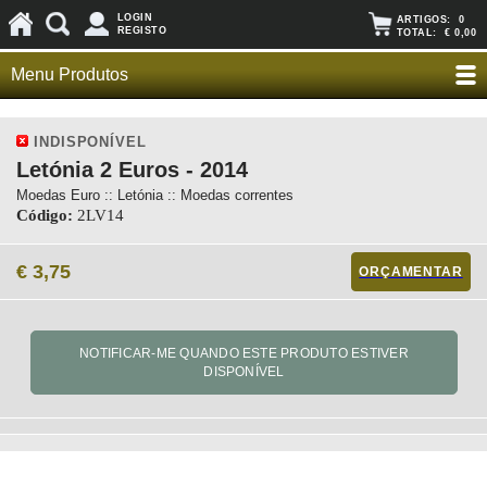
LOGIN
ARTIGOS:
0
REGISTO
TOTAL:
€ 0,00
Menu Produtos
INDISPONÍVEL
Letónia 2 Euros - 2014
Moedas Euro :: Letónia :: Moedas correntes
Código:
2LV14
€ 3,75
ORÇAMENTAR