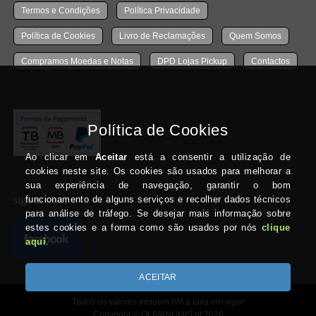
Termos e Condições
Política Privacidade
Política de Cookies
Livro de Reclamações
Quem Somos
Compramos Moedas e Notas
DPD Lojas Pickup
Contactos
siga-nos no:
Todos os valores incluem IVA à taxa em vigor
Copyright © OLIVANUMIS.pt 2026