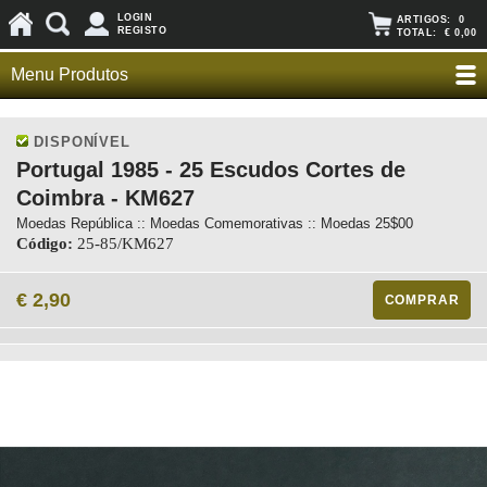
LOGIN
ARTIGOS:
0
REGISTO
TOTAL:
€ 0,00
Menu Produtos
DISPONÍVEL
Portugal 1985 - 25 Escudos Cortes de
Coimbra - KM627
Moedas República :: Moedas Comemorativas :: Moedas 25$00
Código:
25-85/KM627
€ 2,90
COMPRAR