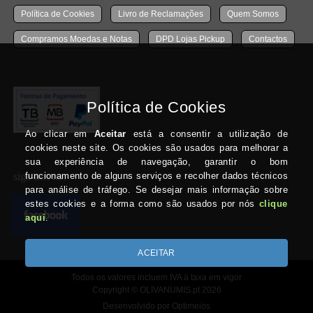
Política de Cookies
Livro de Reclamações
Quem Somos
Compramos Moedas e Notas
DPD Lojas Pickup
Contactos
siga-nos no:
Todos os valores incluem IVA à taxa em vigor
Copyright © OLIVANUMIS.pt 2026
Desenvolvido por Optimeios