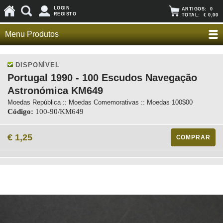
LOGIN
ARTIGOS:
0
REGISTO
TOTAL:
€ 0,00
Menu Produtos
DISPONÍVEL
Portugal 1990 - 100 Escudos Navegação
Astronómica KM649
Moedas República :: Moedas Comemorativas :: Moedas 100$00
Código:
100-90/KM649
€ 1,25
COMPRAR