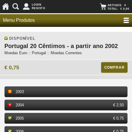
LOGIN
ARTIGOS:
0
REGISTO
TOTAL:
€ 0,00
Menu Produtos
DISPONÍVEL
Portugal 20 Cêntimos - a partir ano 2002
Moedas Euro :: Portugal :: Moedas Correntes
€ 0,75
COMPRAR
2003
2004
€ 2,50
2005
€ 0,75
2006
€ 0,75