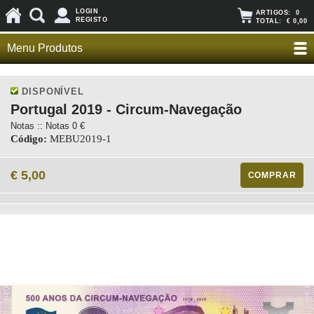
LOGIN
ARTIGOS:
0
REGISTO
TOTAL:
€ 0,00
Menu Produtos
DISPONÍVEL
Portugal 2019 - Circum-Navegação
Notas :: Notas 0 €
Código:
MEBU2019-1
€ 5,00
COMPRAR