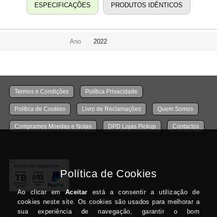
ESPECIFICAÇÕES
PRODUTOS IDÊNTICOS
Ano
2022
Termos e Condições
Política Privacidade
Política de Cookies
Livro de Reclamações
Quem Somos
Compramos Moedas e Notas
DPD Lojas Pickup
Contactos