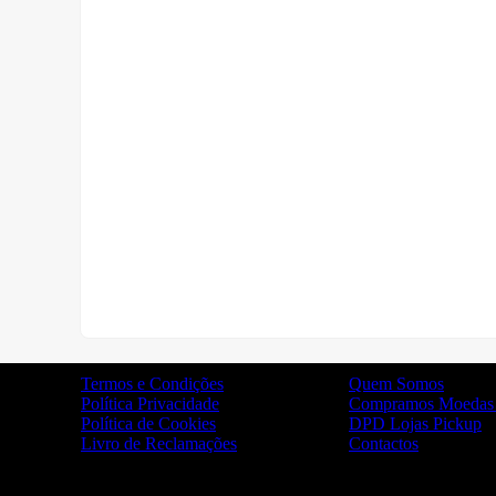
Termos e Condições
Quem Somos
Política Privacidade
Compramos Moedas 
Política de Cookies
DPD Lojas Pickup
Livro de Reclamações
Contactos