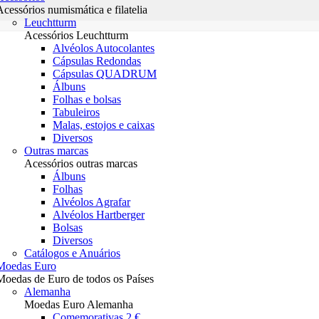
Acessórios numismática e filatelia
Leuchtturm
Acessórios Leuchtturm
Alvéolos Autocolantes
Cápsulas Redondas
Cápsulas QUADRUM
Álbuns
Folhas e bolsas
Tabuleiros
Malas, estojos e caixas
Diversos
Outras marcas
Acessórios outras marcas
Álbuns
Folhas
Alvéolos Agrafar
Alvéolos Hartberger
Bolsas
Diversos
Catálogos e Anuários
Moedas Euro
Moedas de Euro de todos os Países
Alemanha
Moedas Euro Alemanha
Comemorativas 2 €