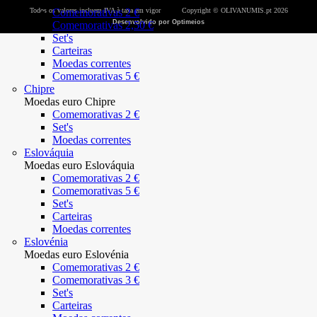
Todos os valores incluem IVA à taxa em vigor
Comemorativas 2 €
Copyright © OLIVANUMIS.pt 2026
Desenvolvido por Optimeios
Comemorativas 2,50 €
Set's
Carteiras
Moedas correntes
Comemorativas 5 €
Chipre
Moedas euro Chipre
Comemorativas 2 €
Set's
Moedas correntes
Eslováquia
Moedas euro Eslováquia
Comemorativas 2 €
Comemorativas 5 €
Set's
Carteiras
Moedas correntes
Eslovénia
Moedas euro Eslovénia
Comemorativas 2 €
Comemorativas 3 €
Set's
Carteiras