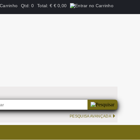
Qtd:
0
Total:
€
€ 0,00
PESQUISA AVANÇADA