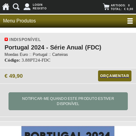
LOGIN
ARTIGOS:
0
REGISTO
TOTAL:
€ 0,00
Menu Produtos
INDISPONÍVEL
Portugal 2024 - Série Anual (FDC)
Moedas Euro :: Portugal :: Carteiras
Código:
3.88PT24-FDC
€ 49,90
ORÇAMENTAR