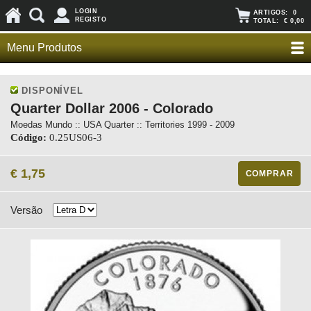
LOGIN
ARTIGOS:
0
REGISTO
TOTAL:
€ 0,00
Menu Produtos
DISPONÍVEL
Quarter Dollar 2006 - Colorado
Moedas Mundo :: USA Quarter :: Territories 1999 - 2009
Código:
0.25US06-3
€ 1,75
COMPRAR
Versão