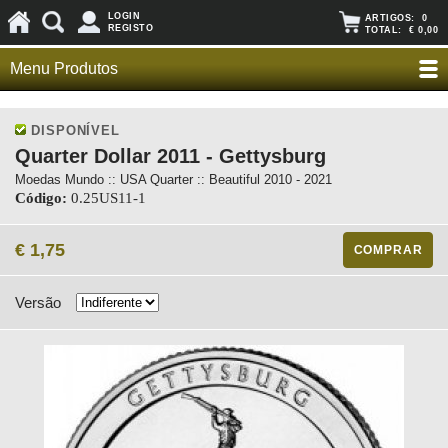
LOGIN
ARTIGOS:
0
REGISTO
TOTAL:
€ 0,00
Menu Produtos
DISPONÍVEL
Quarter Dollar 2011 - Gettysburg
Moedas Mundo :: USA Quarter :: Beautiful 2010 - 2021
Código:
0.25US11-1
€ 1,75
COMPRAR
Versão