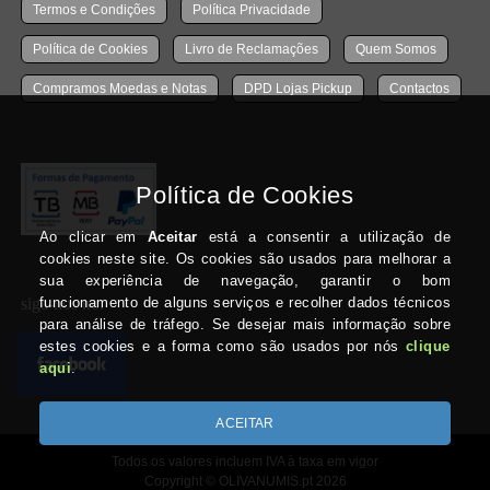
Termos e Condições
Política Privacidade
Política de Cookies
Livro de Reclamações
Quem Somos
Compramos Moedas e Notas
DPD Lojas Pickup
Contactos
siga-nos no:
Todos os valores incluem IVA à taxa em vigor
Copyright © OLIVANUMIS.pt 2026