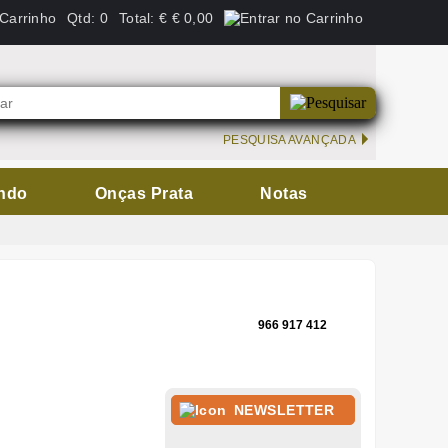
Qtd:
0
Total:
€
€ 0,00
PESQUISA AVANÇADA
ndo
Onças Prata
Notas
966 917 412
NEWSLETTER