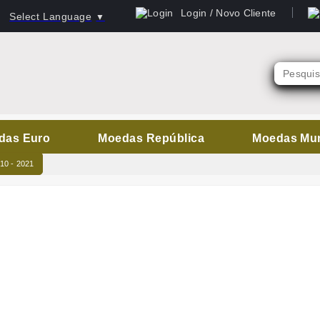
Login / Novo Cliente
Select Language
▼
das Euro
Moedas República
Moedas Mu
010 - 2021