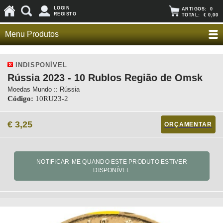
LOGIN
ARTIGOS:
0
REGISTO
TOTAL:
€ 0,00
Menu Produtos
INDISPONÍVEL
Rússia 2023 - 10 Rublos Região de Omsk
Moedas Mundo :: Rússia
Código:
10RU23-2
€ 3,25
ORÇAMENTAR