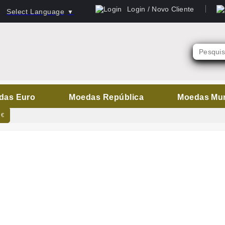
Login / Novo Cliente
Select Language
▼
das Euro
Moedas República
Moedas Mu
 €