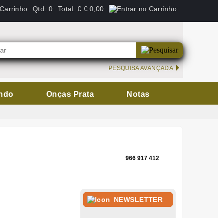
Qtd:
0
Total:
€
€ 0,00
PESQUISA AVANÇADA
ndo
Onças Prata
Notas
966 917 412
NEWSLETTER