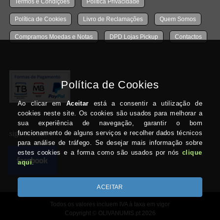
Termos e Condições
Política Privacidade
Política de Cookies
Livro de Reclamações
Quem Somos
Compramos Moedas e Notas
DPD Lojas Pickup
Contactos
siga-nos no:
Todos os valores incluem IVA à taxa em vigor
Copyright © OLIVANUMIS.pt 2026