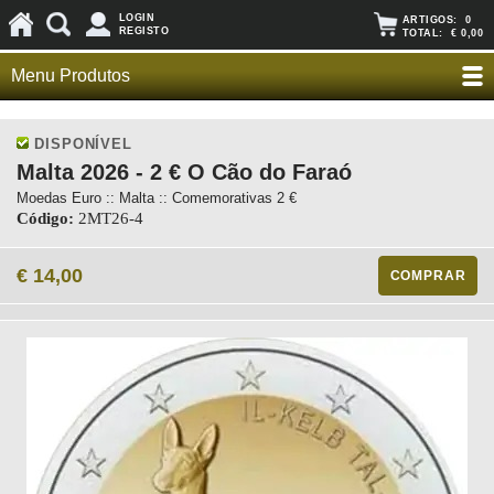
LOGIN
ARTIGOS:
0
REGISTO
TOTAL:
€ 0,00
Menu Produtos
DISPONÍVEL
Malta 2026 - 2 € O Cão do Faraó
Moedas Euro :: Malta :: Comemorativas 2 €
Código:
2MT26-4
€ 14,00
COMPRAR